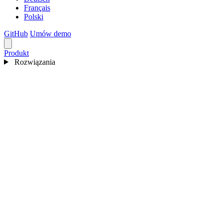
Français
Polski
GitHub
Umów demo
Produkt
Rozwiązania