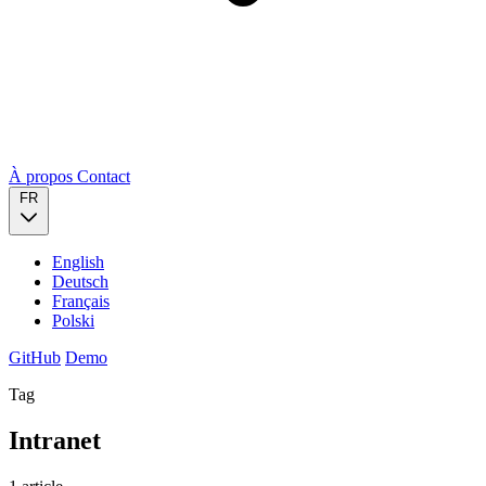
À propos
Contact
FR
English
Deutsch
Français
Polski
GitHub
Demo
Tag
Intranet